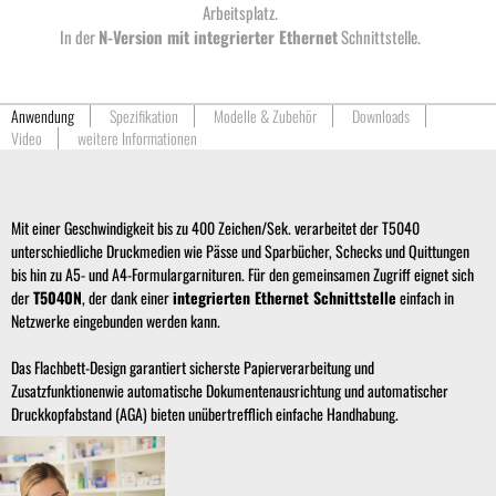
Arbeitsplatz.
In der
N-Version mit integrierter Ethernet
Schnittstelle.
Anwendung
Spezifikation
Modelle & Zubehör
Downloads
Video
weitere Informationen
Mit einer Geschwindigkeit bis zu 400 Zeichen/Sek. verarbeitet der T5040
unterschiedliche Druckmedien wie Pässe und Sparbücher, Schecks und Quittungen
bis hin zu A5- und A4-Formulargarnituren. Für den gemeinsamen Zugriff eignet sich
der
T5040N
, der dank einer
integrierten Ethernet Schnittstelle
einfach in
Netzwerke eingebunden werden kann.
Das Flachbett-Design garantiert sicherste Papierverarbeitung und
Zusatzfunktionenwie automatische Dokumentenausrichtung und automatischer
Druckkopfabstand (AGA) bieten unübertrefflich einfache Handhabung.