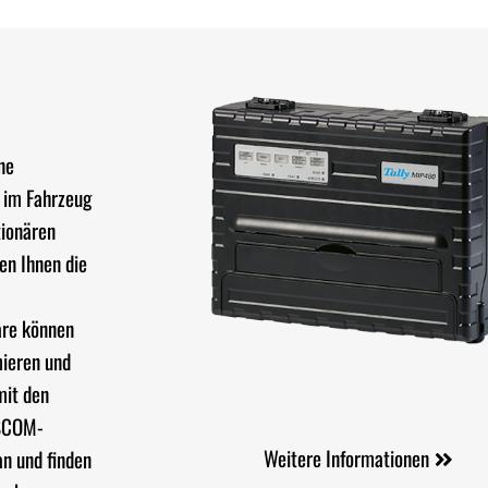
ne
 im Fahrzeug
tionären
en Ihnen die
are können
mieren und
mit den
ASCOM-
Weitere Informationen
n und finden