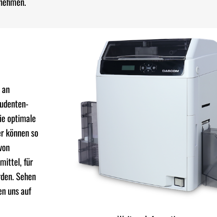
rnehmen.
 an
tudenten-
ie optimale
er können so
 von
mittel, für
rden. Sehen
en uns auf