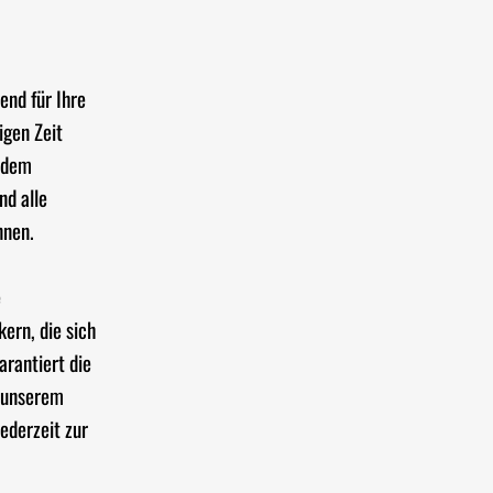
nd für Ihre
igen Zeit
t dem
nd alle
nnen.
e
ern, die sich
arantiert die
n unserem
ederzeit zur