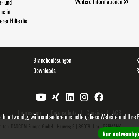
Weitere Informationen
e- und
ne in
rer Hilfe die
Branchenlösungen
K
Downloads
R
Impressum
Datenschutz
Cookies
AGB
sch notwendig, während andere uns helfen, diese Website und Ihre 
alten. DASCOM Europe GmbH | Heuweg 3 | 89079 Ulm | GERMANY
Nur notwendig