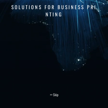
S
O
L
U
T
I
O
N
S
F
O
R
B
U
S
I
N
E
S
S
P
R
I
N
T
I
N
G
>> Skip