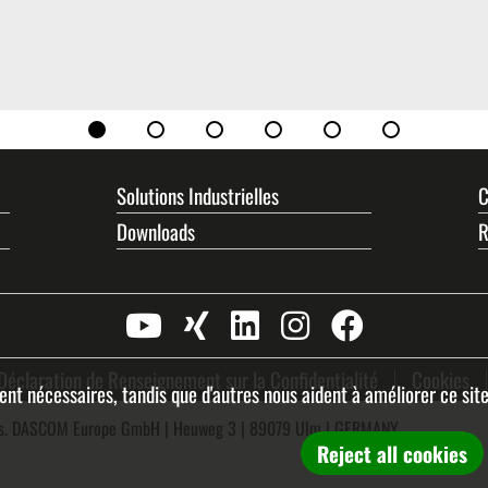
Solutions Industrielles
C
Downloads
R
Déclaration de Renseignement sur la Confidentialité
Cookies
ment nécessaires, tandis que d'autres nous aident à améliorer ce sit
és. DASCOM Europe GmbH | Heuweg 3 | 89079 Ulm | GERMANY
Reject all cookies