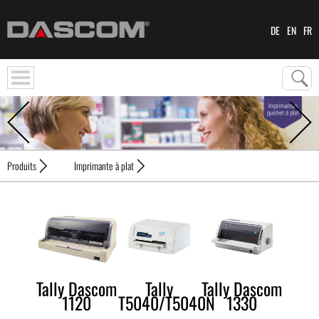
DE
EN
FR
Produits
Imprimante à plat
Tally Dascom
Tally
Tally Dascom
1120
T5040/T5040N
1330