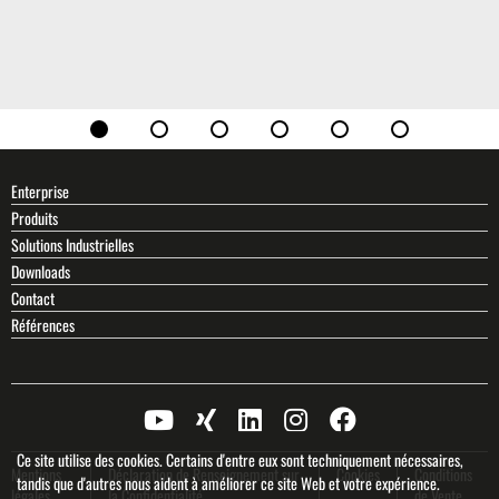
Enterprise
Produits
Solutions Industrielles
Downloads
Contact
Références
Ce site utilise des cookies. Certains d'entre eux sont techniquement nécessaires,
Mentions
Déclaration de Renseignement sur
Cookies
Conditions
tandis que d'autres nous aident à améliorer ce site Web et votre expérience.
légales
la Confidentialité
de Vente